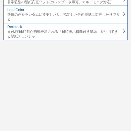
非常駐型の壁紙変更ソフト(カレンダー表示可、マルチモニタ対応)
LoneColor
壁紙の色をランダムに変更したり、指定した色の壁紙に変更したりでき
る
Dexclock
日付/曜日/時刻が自動更新される「日時表示機能付き壁紙」を利用でき
る壁紙チェンジャ