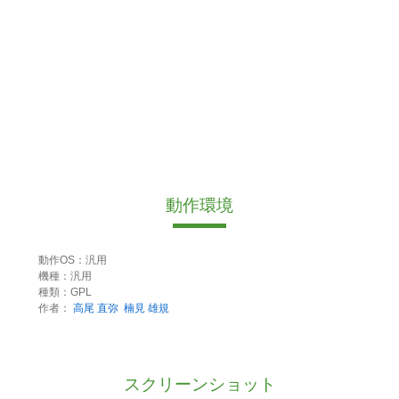
動作環境
動作OS：汎用
機種：汎用
種類：GPL
作者：
高尾 直弥
楠見 雄規
スクリーンショット