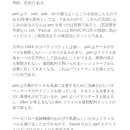
率的、完全)である。
perl は C、sed、awk、sh の最もよいところを結合したもので
ある(作者の意向としては、であるが)ので、これらの言語にな
じみのある人ならば perl を使うのは容易であろう。(言語歴史
学者なら csh、Pascal、さらには BASIC-PLUS の痕跡に気が
つくだろう。) 表現法は C の表現法にそっくりである。
大半の UNIX のユーティリティとは違い、perl はデータのサ
イズを制限しない --- メモリがあるかぎり。perl はファイル全
体を一つの文字列として読み込むことができる。再帰の深さ
も制限されない。連想配列で用いられるハッシュテーブルも
必要に応じて大きくなる。これはパフォーマンスを落とさな
いためである。
perl は大量のデータを迅速に走査するために洗練されたパタ
ーンマッチのテクニックを使っている。テキストを走査する
のに最適化されてはいるが、perl はバイナリデータも扱える
し、(dbm が使えるなら) dbm ファイルを連想配列そっくりの
形で扱える。
データフロー追跡機構のおかげで馬鹿らしいセキュリティホ
ールを避けることができるので、Setuid された perl スクリプ
トは C プログラムよりも安全である。