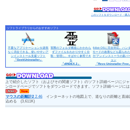
このソフトをダウンロード・購
ソフトライブラリからのおすすめソフト
不要なアプリケーションを跡形
実際のフォルダ構造にかかわら
64bit OSに完全対応。ハン
なく消去できる、使いやすいア
ずファイルをわかりやすく分
モードの改善なども図られた
ンインストール支援ソフト
類・管理し、すばやく参照でき
力”アンインストーラの新バ
「GeekUninstaller」
る
ョン
「dINDEX.2」
「Revo Uninstaller Fre
上で紹介したソフト（およびその関連ソフト）のソフト詳細ページにジャ
ンロードページでソフトをダウンロードできます。ソフト詳細ページには
マウスの距離計2
2.46
インターネットの地図上で、道なりの距離と直線
込める
(3,611K)