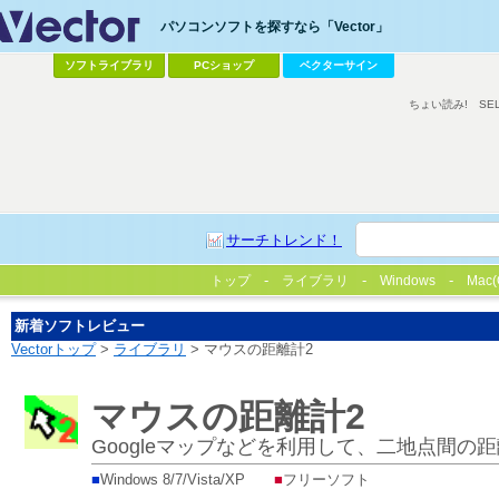
パソコンソフトを探すなら「Vector」
ソフトライブラリ
PCショップ
ベクターサイン
ちょい読み!
SE
サーチトレンド！
トップ
ライブラリ
Windows
Mac(
新着ソフトレビュー
Vectorトップ
>
ライブラリ
> マウスの距離計2
マウスの距離計2
Googleマップなどを利用して、二地点間
■
Windows 8/7/Vista/XP
■
フリーソフト