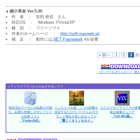
●
縮小革命 Ver.5.00
作 者 ： 吉田 裕也 さん
対応OS ： Windows 7/Vista/XP
種 別 ： フリーソフト
作者のホームページ ：
http://soft.maxweb.jp/
補 足 ： 動作には
.NET Framework
4が必要
« 前へ
1
2
3
次
このソフトをダウンロード・購
ソフトライブラリからのおすすめソフト
保存済みデータとの比較も可能
インストール後、二つの距離を
エクスプローラライクの多
な、結果を把握しやすいファイ
設定するだけでバーチャルサラ
統合画像ビューア
「ViX Win版」
ル比較ソフト
ウンド再生を楽しめるソフト
「FolderDiff」
「響く！オトノセカイ」