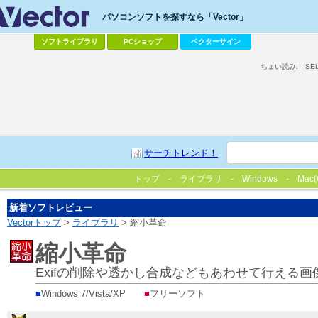
パソコンソフトを探すなら「Vector」
ソフトライブラリ
PCショップ
ベクターサイン
ちょい読み!
SE
サーチトレンド！
トップ
ライブラリ
Windows
Mac(
新着ソフトレビュー
Vectorトップ
>
ライブラリ
> 縮小革命
縮小革命
Exifの削除や透かし合成などもあわせて行える
■
Windows 7/Vista/XP
■
フリーソフト