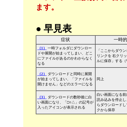
ます。
●
早見表
症状
一時
（1）
一時フォルダにダウンロー
「ここからダウン
ドや展開が始まってしまい、どこ
リンクを 右クリ
にファイルがあるのかわからなく
ルに保存」する（Wi
なる
（2）
ダウンロードと同時に展開
が始まってしまい、「ファイルを
同上
開けません」などのエラーになる
白い画面になる前
（3）
ダウンロードの数秒後に白
読み込みを停止し
い画面になり、「□○△」の記号が
らダウンロードし
入ったアイコンが表示される
クから保存