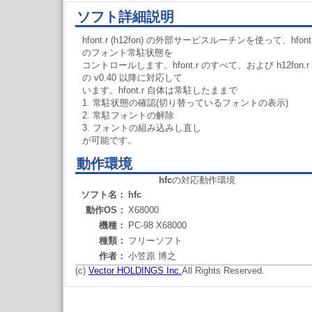
ソフト詳細説明
hfont.r (h12fon) の外部サービスルーチンを使って、hfont
のフォント常駐状態を
コントロールします。hfont.r のすべて、および h12fon.r
の v0.40 以降に対応して
います。hfont.r 自体は常駐したままで
1. 常駐状態の確認(切り替っているフォントの表示)
2. 常駐フォントの解除
3. フォントの組み込みし直し
が可能です。
動作環境
hfc
の対応動作環境
ソフト名：
hfc
動作OS：
X68000
機種：
PC-98 X68000
種類：
フリーソフト
作者：
小笠原 博之
(c)
Vector HOLDINGS Inc.
All Rights Reserved.