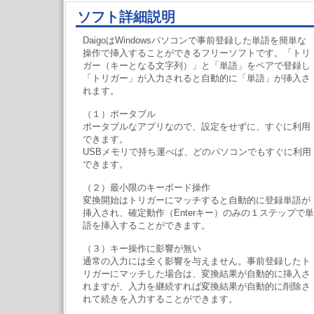
ソフト詳細説明
DaigoはWindowsパソコンで事前登録した単語を簡単な
操作で挿入することができるフリーソフトです。「トリ
ガー（キーとなる文字列）」と「単語」をペアで登録し
「トリガー」が入力されると自動的に「単語」が挿入さ
れます。
（１）ポータブル
ポータブルなアプリなので、設定をせずに、すぐに利用
できます。
USBメモリで持ち運べば、どのパソコンでもすぐに利用
できます。
（２）最小限のキーボード操作
変換開始はトリガーにマッチすると自動的に登録単語が
挿入され、確定動作（Enterキー）のみの１ステップで単
語を挿入することができます。
（３）キー操作に影響が無い
通常の入力には全く影響を与えません。事前登録したト
リガーにマッチした場合は、変換結果が自動的に挿入さ
れますが、入力を継続すれば変換結果が自動的に削除さ
れて続きを入力することができます。