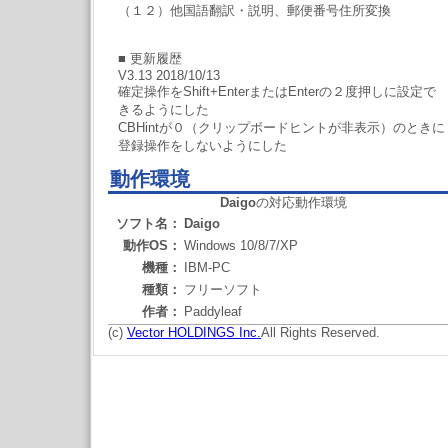
（１２）他国語翻訳・説明、郵便番号住所変換
■ 更新履歴
V3.13 2018/10/13
確定操作をShift+EnterまたはEnterの２度押しに設定で
きるようにした
CBHintが０（クリップボードヒントが非表示）のときに
登録操作をしないようにした
動作環境
Daigo
の対応動作環境
ソフト名：
Daigo
動作OS：
Windows 10/8/7/XP
機種：
IBM-PC
種類：
フリーソフト
作者：
Paddyleaf
(c)
Vector HOLDINGS Inc.
All Rights Reserved.