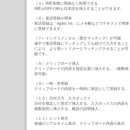
（４）IME状態に関係なく利用できる
IMEがOFFの時も日本語を挿入することができます。
（６）単語登録が簡単
単語登録は「dgdoc.txt」にメモ帳などでテキストで簡単
に登録できます。
（７）インクリメンタル（逐次マッチング）が可能
途中で単語登録にマッチングしても続けて入力すること
により、より長いトリガーとマッチングさせることが可
能です。
（８）クリップボード挿入
クリップボードの内容を指定位置に挿入する。（複数個
所可能）
（９）一時・本登録
クリップボードの内容を一時的に単語として登録する。
（１０）日付入力、入力ボックス
日付を指定した形式で挿入する。入力ボックスの内容を
複数箇所に挿入する。略語の説明挿入。
（１１）ヒント表示
候補のリアルタイム表示、クリップボード内容の表示