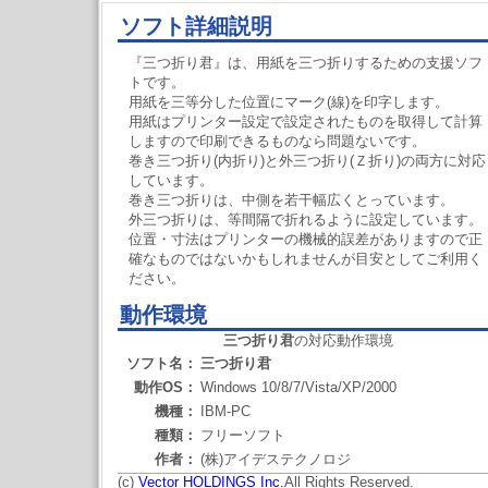
ソフト詳細説明
『三つ折り君』は、用紙を三つ折りするための支援ソフ
トです。
用紙を三等分した位置にマーク(線)を印字します。
用紙はプリンター設定で設定されたものを取得して計算
しますので印刷できるものなら問題ないです。
巻き三つ折り(内折り)と外三つ折り(Ｚ折り)の両方に対応
しています。
巻き三つ折りは、中側を若干幅広くとっています。
外三つ折りは、等間隔で折れるように設定しています。
位置・寸法はプリンターの機械的誤差がありますので正
確なものではないかもしれませんが目安としてご利用く
ださい。
動作環境
三つ折り君
の対応動作環境
ソフト名：
三つ折り君
動作OS：
Windows 10/8/7/Vista/XP/2000
機種：
IBM-PC
種類：
フリーソフト
作者：
(株)アイデステクノロジ
(c)
Vector HOLDINGS Inc.
All Rights Reserved.