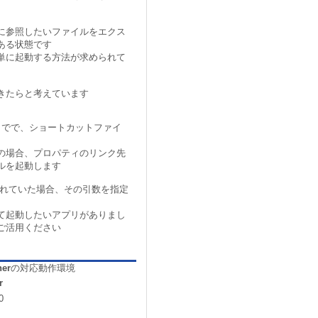
に参照したいファイルをエクス
ある状態です
単に起動する方法が求められて
きたらと考えています
までで、ショートカットファイ
の場合、プロパティのリンク先
ルを起動します
されていた場合、その引数を指定
て起動したいアプリがありまし
ご活用ください
her
の対応動作環境
r
0