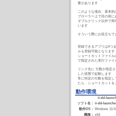
要があります
このような場合、基本的
プローラー上で目の前に
ダブルクリック以外で簡
います
そういう際にお役立ちで
登録できるアプリは4つ
ルも登録可能となります
ショートカットファイル
で指定された実行ファイ
リンク先に 引数が指定
した状態で起動します
常に特定の引数を指定し
たら、ショートカットを
動作環境
ii-dd-launc
ソフト名：
ii-dd-launche
動作OS：
Windows 11/1
機種：
x64