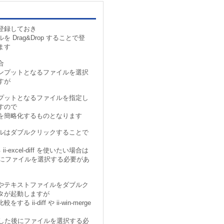
登録しておき
 Drag&Drop することで登
ます
合
ンプットとなるファイルを選択
すが
プットとなるファイルを指定し
すので
を簡略化するものとなります
ルはダブルクリックすることで
-excel-diff を使いたい場合は
起動した後にファイルを選択する必要があ
やテキストファイルをダブルク
タが起動しますが
ii-diff や ii-win-merge
rge を起動した後にファイルを選択する必