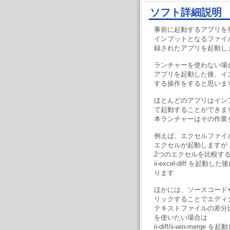
ソフト詳細説明
事前に起動するアプリを
インプットとなるファイルを
録されたアプリを起動し
ランチャーを使わない場
アプリを起動した後、イ
する操作をすると思いま
ほとんどのアプリはイン
て起動することができま
本ランチャーはその作業
例えば、エクセルファイ
エクセルが起動しますが
2つのエクセルを比較する ii
ii-excel-diff を
ります
ほかには、ソースコード
リックすることでエディ
テキストファイルの差分比較をする 
を使いたい場合は
ii-diff/ii-win-me