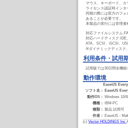
マウス、キーボード、カ
ライセンス認証時インタ
同期の際には双方のフォ
あることが必要です。
本製品の実行には管理者
対応ファイルシステム:FAT1
対応ハードディスク:IDE、
ATA、SCSI、iSCSI、USB 1
※ダイナミックディスク、
利用条件・試用
試用版では30日間全機能
動作環境
EaseUS Ever
ソフト名：
EaseUS Ever
動作OS：
Windows 10/8/
機種：
IBM-PC
種類：
製品:試用可
作者：
EaseUS - Make
(c)
Vector HOLDINGS Inc.