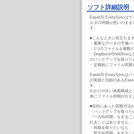
ソフト詳細説明
EaseUS EverySy
ルダの同期が思いのまま
す。
■こんなときに役立ちま
・重要なデータの予備バ
・1つのファイルを複数
・DropboxやOneDr
のバックアップを取りた
・定期的にファイル同期
EaseUS EverySy
の実績と信頼のあるEas
す。
わかりやすい画面構成と
単にファイル同期が行え
■目的にあった同期方法
・バックアップを取りた
「一方向同期」をするこ
れることはありません。
・同期を取りたいなら
「双方向同期」をするこ