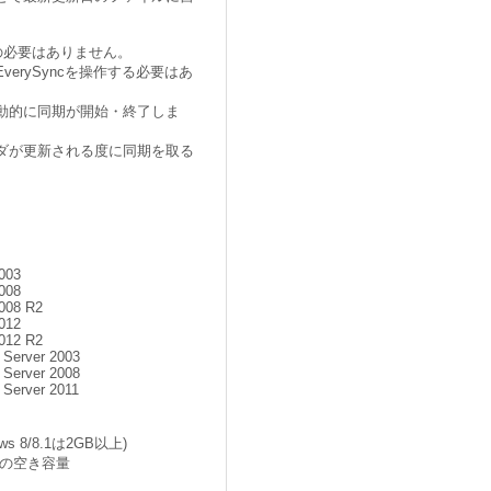
の必要はありません。
erySyncを操作する必要はあ
動的に同期が開始・終了しま
ダが更新される度に同期を取る
003
008
008 R2
012
012 R2
 Server 2003
 Server 2008
 Server 2011
s 8/8.1は2GB以上)
上の空き容量