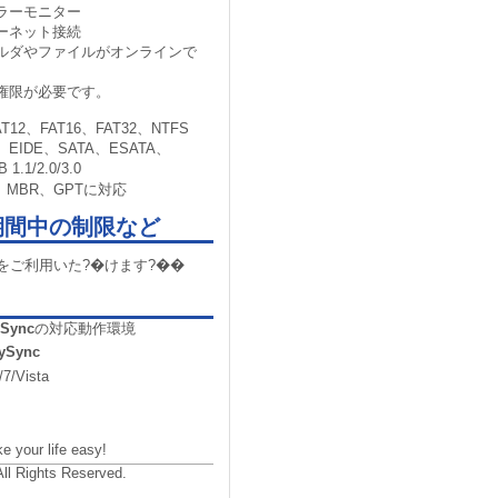
ラーモニター
ーネット接続
ルダやファイルがオンラインで
権限が必要です。
2、FAT16、FAT32、NTFS
EIDE、SATA、ESATA、
.1/2.0/3.0
MBR、GPTに対応
期間中の制限など
をご利用いた?�けます?��
ySync
の対応動作環境
ySync
7/Vista
 your life easy!
All Rights Reserved.