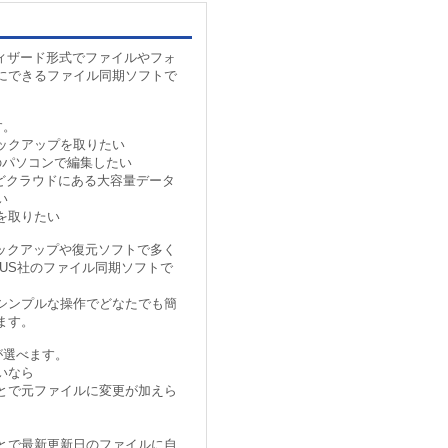
ncはウィザード形式でファイルやフォ
にできるファイル同期ソフトで
す。
ックアップを取りたい
のパソコンで編集したい
iveなどクラウドにある大容量データ
い
を取りたい
ncはバックアップや復元ソフトで多く
eUS社のファイル同期ソフトで
シンプルな操作でどなたでも簡
ます。
が選べます。
いなら
とで元ファイルに変更が加えら
とで最新更新日のファイルに自