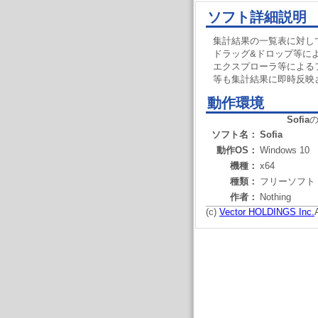
ソフト詳細説明
集計結果の一覧表に対し
ドラッグ&ドロップ等に
エクスプローラ等による
等も集計結果に即時反映
動作環境
Sofia
ソフト名：
Sofia
動作OS：
Windows 10
機種：
x64
種類：
フリーソフト
作者：
Nothing
(c)
Vector HOLDINGS Inc.