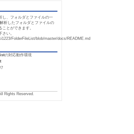
析し、フォルダとファイルの一
た解析したフォルダとファイルの
ることができます。
下さい。
nki1223/FolderFileList/blob/master/docs/README.md
ist
の対応動作環境
t
/7
All Rights Reserved.