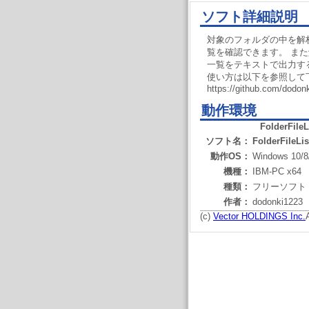
ソフト詳細説明
対象のフォルダの中を解
覧を確認できます。 ま
一覧をテキストで出力す
使い方は以下を参照して
https://github.com/dodo
動作環境
FolderFileL
ソフト名：
FolderFileLis
動作OS：
Windows 10/8
機種：
IBM-PC x64
種類：
フリーソフト
作者：
dodonki1223
(c)
Vector HOLDINGS Inc.