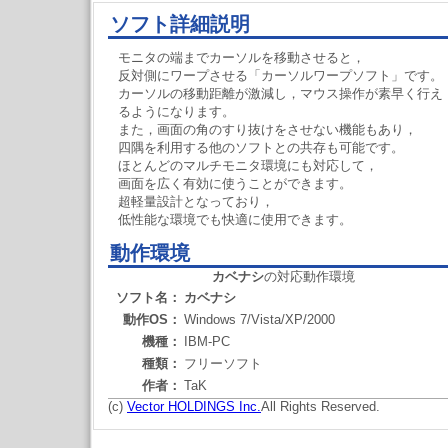
ソフト詳細説明
モニタの端までカーソルを移動させると，
反対側にワープさせる「カーソルワープソフト」です。
カーソルの移動距離が激減し，マウス操作が素早く行え
るようになります。
また，画面の角のすり抜けをさせない機能もあり，
四隅を利用する他のソフトとの共存も可能です。
ほとんどのマルチモニタ環境にも対応して，
画面を広く有効に使うことができます。
超軽量設計となっており，
低性能な環境でも快適に使用できます。
動作環境
カベナシ
の対応動作環境
ソフト名：
カベナシ
動作OS：
Windows 7/Vista/XP/2000
機種：
IBM-PC
種類：
フリーソフト
作者：
TaK
(c)
Vector HOLDINGS Inc.
All Rights Reserved.