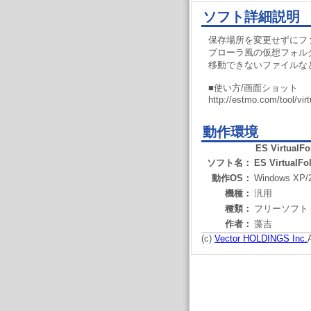
ソフト詳細説明
保存場所を変更せずにフ
プローラ風の仮想フォル
移動できないファイルな
■使い方/画面ショット
http://estmo.com/tool/vir
動作環境
ES VirtualFo
ソフト名：
ES VirtualFo
動作OS：
Windows XP/
機種：
汎用
種類：
フリーソフト
作者：
藻吉
(c)
Vector HOLDINGS Inc.