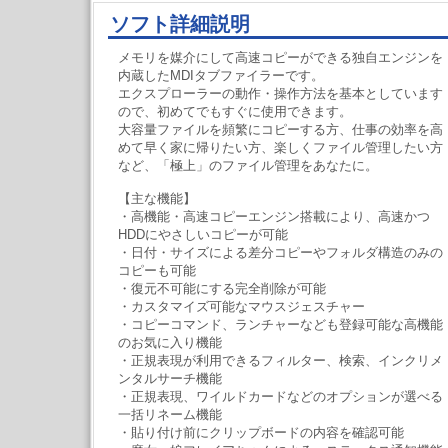
ソフト詳細説明
メモリを媒介にして高速コピーができる独自エンジンを
内蔵したMDIタブファイラーです。
エクスプローラーの動作・操作方法を基本としています
ので、初めてでもすぐに使用できます。
大容量ファイルを頻繁にコピーする方、仕事の効率を高
めて早く家に帰りたい方、楽しくファイル管理したい方
など、「極上」のファイル管理をあなたに。
【主な機能】
・高機能・高速コピーエンジン搭載により、高速かつ
HDDにやさしいコピーが可能
・日付・サイズによる差分コピーやフォルダ構造のみの
コピーも可能
・復元不可能にする完全削除が可能
・カスタマイズ可能なマウスジェスチャー
・コピーコマンド、ランチャーなども登録可能な高機能
のお気に入り機能
・正規表現が利用できるフィルター、検索、インクリメ
ンタルサーチ機能
・正規表現、ワイルドカードなどのオプションが選べる
一括リネーム機能
・貼り付け前にクリップボードの内容を確認可能