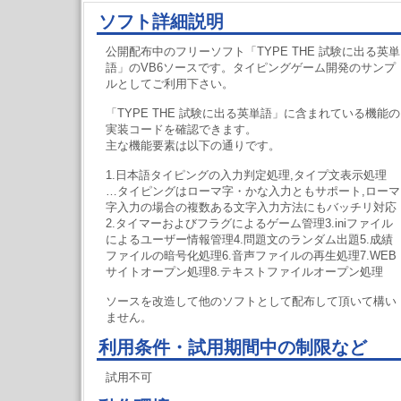
ソフト詳細説明
公開配布中のフリーソフト「TYPE THE 試験に出る英単
語」のVB6ソースです。タイピングゲーム開発のサンプ
ルとしてご利用下さい。
「TYPE THE 試験に出る英単語」に含まれている機能の
実装コードを確認できます。
主な機能要素は以下の通りです。
1.日本語タイピングの入力判定処理,タイプ文表示処理
…タイピングはローマ字・かな入力ともサポート,ローマ
字入力の場合の複数ある文字入力方法にもバッチリ対応
2.タイマーおよびフラグによるゲーム管理3.iniファイル
によるユーザー情報管理4.問題文のランダム出題5.成績
ファイルの暗号化処理6.音声ファイルの再生処理7.WEB
サイトオープン処理8.テキストファイルオープン処理
ソースを改造して他のソフトとして配布して頂いて構い
ません。
利用条件・試用期間中の制限など
試用不可