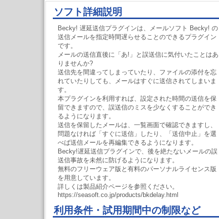
ソフト詳細説明
Becky! 遅延送信プラグインは、メールソフト Becky! の
送信メールを指定時間遅らせることのできるプラグイン
です。
メールの送信直後に「あ!」と誤送信に気付いたことはあ
りませんか?
送信先を間違ってしまっていたり、ファイルの添付を忘
れていたりしても、メールはすぐに送信されてしまいま
す。
本プラグインを利用すれば、設定された時間の送信を保
留できますので、誤送信のミスを少なくすることができ
るようになります。
送信を保留したメールは、一覧画面で確認できますし、
問題なければ「すぐに送信」したり、「送信中止」を選
べば送信メールを再編集できるようになります。
Becky!遅延送信プラグインで、後を絶たないメールの誤
送信事故を未然に防げるようになります。
無料のフリーウェア版と有料のパーソナルライセンス版
を用意しています。
詳しくは製品紹介ページを参照ください。
https://seasoft.co.jp/products/bkdelay.html
利用条件・試用期間中の制限など