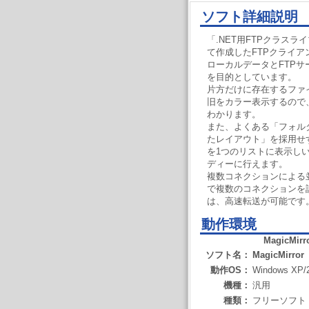
ソフト詳細説明
「.NET用FTPクラスライブ
て作成したFTPクライア
ローカルデータとFTP
を目的としています。
片方だけに存在するファ
旧をカラー表示するので
わかります。
また、よくある「フォル
たレイアウト」を採用せ
を1つのリストに表示し
ディーに行えます。
複数コネクションによる
で複数のコネクションを
は、高速転送が可能です
動作環境
MagicMirr
ソフト名：
MagicMirror
動作OS：
Windows XP/
機種：
汎用
種類：
フリーソフト