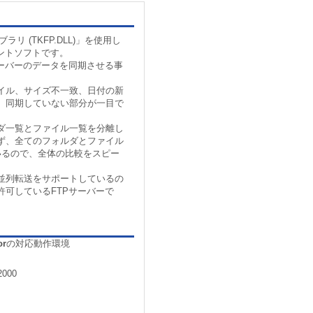
ラリ (TKFP.DLL)」を使用し
ントソフトです。
サーバーのデータを同期させる事
イル、サイズ不一致、日付の新
、同期していない部分が一目で
ダ一覧とファイル一覧を分離し
ず、全てのフォルダとファイル
いるので、全体の比較をスピー
並列転送をサポートしているの
許可しているFTPサーバーで
。
or
の対応動作環境
2000