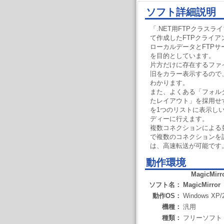
ソフト詳細説明
「.NET用FTPクラスライブ
て作成したFTPクライア
ローカルデータとFTP
を目的としています。
片方だけに存在するファ
旧をカラー表示するので
わかります。
また、よくある「フォル
たレイアウト」を採用せ
を1つのリストに表示し
ディーに行えます。
複数コネクションによる
で複数のコネクションを
は、高速転送が可能です
動作環境
MagicMirr
ソフト名：
MagicMirror
動作OS：
Windows XP/
機種：
汎用
種類：
フリーソフト