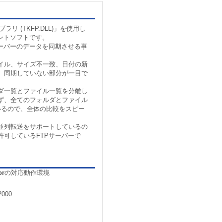
ラリ (TKFP.DLL)」を使用し
ントソフトです。
サーバーのデータを同期させる事
イル、サイズ不一致、日付の新
、同期していない部分が一目で
ダ一覧とファイル一覧を分離し
ず、全てのフォルダとファイル
いるので、全体の比較をスピー
並列転送をサポートしているの
許可しているFTPサーバーで
。
or
の対応動作環境
2000