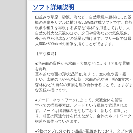
ソフト詳細説明
山並みや草原、砂漠、海など、自然環境を題材にした景
観の画像をリアルに描ける3D画像作成ソフトです。自然
現象や植生を再現する多彩な“素材”を用意しており、大
自然の雄大な景観のほか、夕日や雲海などの気象現象、
外から見た地球などの惑星も描けます。フリー版では最
大800×600pixelの画像を描くことができます。
【主な機能】
●地表面の質感から水面・大気などによりリアルな景観
を再現
基本的な地面の形状(凸凹)に加えて、空の色や雲・霧・
もや、太陽の形や光の状態、水面の色や波、植物(立木・
森林)などの自然の要素を組み合わせることで、さまざま
な景観を描けます。
●ノード・ネットワークによって、景観全体を管理
すべての描画要素は、ノードという単位で管理されま
す。ノードは階層構図をなしており、新しく追加した
り、相互の関連付けを代えながら、全体のネットワーク
構造を形作っていきます。
●9枚のタブに分かれて機能が配置されており、タブを切