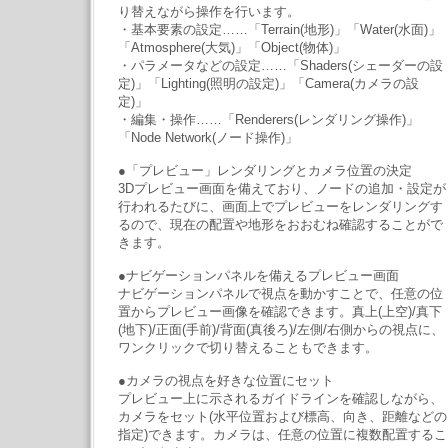
り替えながら操作を行います。
・基本要素の設定……「Terrain(地形)」「Water(水面)」
「Atmosphere(大気)」「Object(物体)」
・パラメータなどの設定……「Shaders(シェーダーの設
定)」「Lighting(照明の設定)」「Camera(カメラの設
定)」
・編集・操作……「Renderers(レンダリング操作)」
「Node Network(ノード操作)」
●「プレビュー」レンダリングとカメラ位置の決定
3Dプレビュー画面を備えており、ノードの追加・設定が
行われるたびに、画面上でプレビューをレンダリングす
るので、現在の配置や地形をおおむね確認することがで
きます。
●ナビゲーションパネルを備えるプレビュー画面
ナビゲーションパネルで視点を動かすことで、任意の位
置からプレビュー画像を確認できます。真上(上空)/真下
(地下)/正面(手前)/背面(真後ろ)/左側/右側からの視点に、
ワンクリックで切り替えることもできます。
●カメラの視点を好きな位置にセット
プレビュー上に示されるガイドラインを確認しながら、
カメラをセット(水平位置および標高、向き、距離などの
指定)できます。カメラは、任意の位置に複数配置するこ