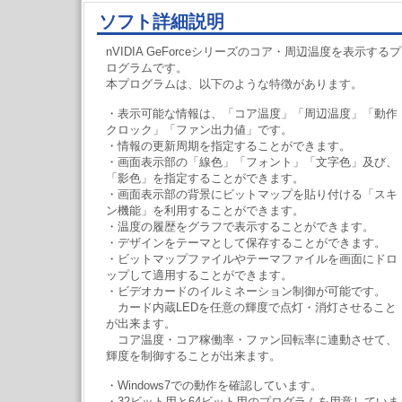
ソフト詳細説明
nVIDIA GeForceシリーズのコア・周辺温度を表示するプ
ログラムです。
本プログラムは、以下のような特徴があります。
・表示可能な情報は、「コア温度」「周辺温度」「動作
クロック」「ファン出力値」です。
・情報の更新周期を指定することができます。
・画面表示部の「線色」「フォント」「文字色」及び、
「影色」を指定することができます。
・画面表示部の背景にビットマップを貼り付ける「スキ
ン機能」を利用することができます。
・温度の履歴をグラフで表示することができます。
・デザインをテーマとして保存することができます。
・ビットマップファイルやテーマファイルを画面にドロ
ップして適用することができます。
・ビデオカードのイルミネーション制御が可能です。
カード内蔵LEDを任意の輝度で点灯・消灯させること
が出来ます。
コア温度・コア稼働率・ファン回転率に連動させて、
輝度を制御することが出来ます。
・Windows7での動作を確認しています。
・32ビット用と64ビット用のプログラムを用意していま