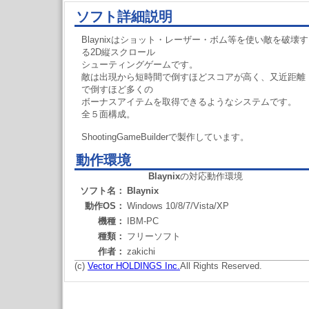
ソフト詳細説明
Blaynixはショット・レーザー・ボム等を使い敵を破壊す
る2D縦スクロール
シューティングゲームです。
敵は出現から短時間で倒すほどスコアが高く、又近距離
で倒すほど多くの
ボーナスアイテムを取得できるようなシステムです。
全５面構成。
ShootingGameBuilderで製作しています。
動作環境
Blaynix
の対応動作環境
ソフト名：
Blaynix
動作OS：
Windows 10/8/7/Vista/XP
機種：
IBM-PC
種類：
フリーソフト
作者：
zakichi
(c)
Vector HOLDINGS Inc.
All Rights Reserved.