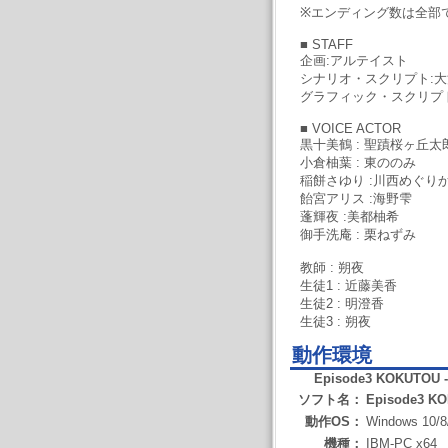
※エンディング数は全部
■ STAFF
企画:アルテイスト
シナリオ・スクリプト:
グラフィック・スクリプ
■ VOICE ACTOR
黒十美鶴 : 聖蹟桜ヶ丘太
小倉柚葉 : 東ののみ
稲餅さゆり :川西めぐり
飴宮アリス :海野雫
蓬輝夜 :美都柚希
御手洗庵 : 栗ねずみ
教師 : 朔夜
生徒1 : 近藤美香
生徒2 : 明澄香
生徒3 : 朔夜
動作環境
Episode3 KOKUTOU
ソフト名：
Episode3 K
動作OS：
Windows 10/8
機種：
IBM-PC x64