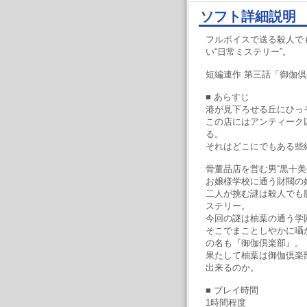
ソフト詳細説明
フルボイスで送る殺人で
い“日常ミステリー”。
短編連作 第三話「御伽
■ あらすじ
港が見下ろせる丘にひっ
この店にはアンティーク
る。
それはどこにでもある些細
骨董品店を営む男“黒十美
お嬢様学校に通う財閥の娘
二人が挑む謎は殺人でも
ステリー。
今回の謎は柚葉の通う学
そこでまことしやかに囁
の名も『御伽倶楽部』。
果たして柚葉は御伽倶楽
出来るのか。
■ プレイ時間
1時間程度