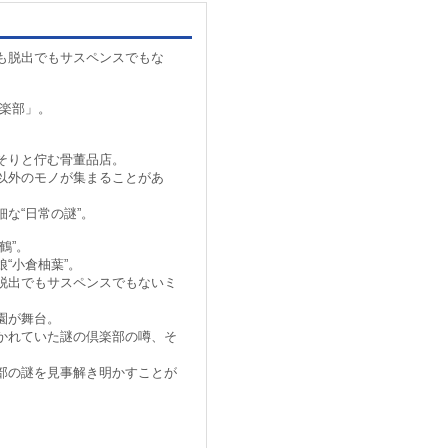
も脱出でもサスペンスでもな
倶楽部」。
そりと佇む骨董品店。
以外のモノが集まることがあ
な“日常の謎”。
鶴”。
“小倉柚葉”。
脱出でもサスペンスでもないミ
園が舞台。
かれていた謎の倶楽部の噂、そ
部の謎を見事解き明かすことが