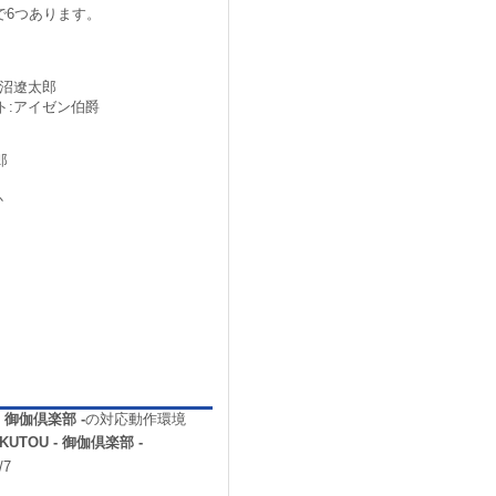
で6つあります。
大沼遼太郎
ト:アイゼン伯爵
郎
か
 - 御伽倶楽部 -
の対応動作環境
OKUTOU - 御伽倶楽部 -
/7