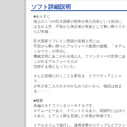
ソフト詳細説明
■あらすじ
地上の二つの巨大国家の戦争が突入目前という状況に、
はるか上空…宇宙から来訪者が突如として舞い降りてか
ら17年後…
巨大国家リフレイン聖国の首都上空には、
宇宙から舞い降りたアルフォース船団の旗艦、「オデュ
ッセウス」が停泊し、
機械文明にあこがれる地上人、ファンタジーの世界にあ
こがれるアルフォース人が
交錯する場となっていた。
そんな首都に行くことを夢見る、クラウディアとシャ
ラ。
少年少女二人のささやかなおつかいから、物語は始ま
る・・・・
■概要
長編のＳＦファンタジーＲＰＧです。
ＯＰムービーあり、イベントＣＧあり、戦闘中にはボイ
スあり、とアニメ調を意識した作風が特徴です。
リアルタイムで進行し、連携攻撃やステップなどアクシ