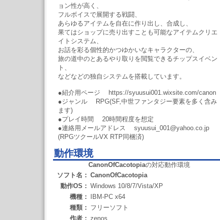
ョン性が高く、
フルボイスで展開する戦闘、
あらゆるアイテムを自在に作り出し、合成し、
果てはショップに売り出すことも可能なアイテムクリエ
イトシステム、
お話を彩る個性的かつゆかいなキャラクターの、
旅の道中のとあるやり取りを閲覧できるチップスイベン
ト、
などなどの独自システムを搭載しています。
●紹介用ページ https://syuusui001.wixsite.com/canon
●ジャンル RPG(SF,中世ファンタジー要素を多く含み
ます)
●プレイ時間 20時間程度を想定
●連絡用メールアドレス syuusui_001@yahoo.co.jp
(RPGツクールVX RTP同梱済)
動作環境
CanonOfCacotopia
の対応動作環境
ソフト名：
CanonOfCacotopia
動作OS：
Windows 10/8/7/Vista/XP
機種：
IBM-PC x64
種類：
フリーソフト
作者：
zenos