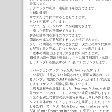
表示します。
テクニックの利用・適応順序を設定できます。
［補助機能］
マウスだけで操作することもできます。
ヒントが充実しています。
パワフルなペンシルマークが利用できます。
中断した解答の再開ができます。
解答経過時間を多様に表示できます。
問題の作成は初期配置するマスを指定できます。
フリーに問題を作成するときには，次にどのマスに数字
を配置すると完成に近づくかのヒントを表示します。
市販本の問題とほぼ同じ大きさに印刷できます。
5543題の新作問題を収録し，さらに毎月78題以上出題
し，ナンプレを解説するHP（拙作）にリンクします。
［バージョンアップ（ver.5.03 から ver.5.04 ）］
・<<冒頭に注意あり>>印刷されたり画面表示されてい
るナンプレ問題図のBＭＰ画像をエクセル表として認識
します（サンプル画像を同梱しています）
・思考過程を高速化しました（Franken, Mutant Fish 以
外のテクニックは，ストレスのない速度で解析します）
・エクセ2013で排除の思考過程を表示しそれを閉じると
ソフト自体が停止してしまうバグを修正しました（エク
セル2013 で MDI（Multi Document Interface）から
SDI（Single Document Interface に変更になったため