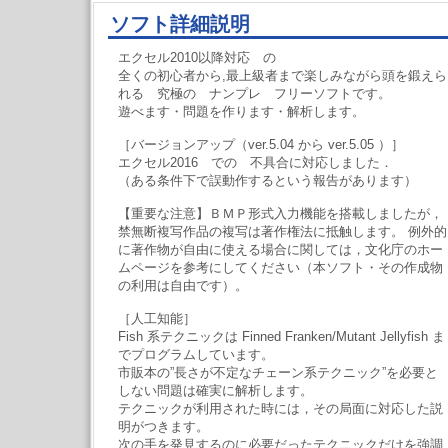
ソフト詳細説明
エクセル2010以降対応 の
全くの初心者から,最上級者まで楽しみながら頭を鍛えら
れる 究極の ナンプレ フリーソフトです。
遊べます・問題を作ります・解析します。
［バージョンアップ（ver.5.04 から ver.5.05 ）］
エクセル2016 での 不具合に対応しました．
（ある条件下で誤動作するという報告があります）
【重要な注意】ＢＭＰ形式入力機能を搭載しましたが，
禁無断複写作品の複写は著作権法に抵触します。 例外的
に著作物が自由に使える場合に関しては，文化庁のホー
ムページを参考にしてください（本ソフト・その作成物
の利用は自由です）。
［人工知能］
Fish 系テクニックは Finned Franken/Mutant Jellyfish ま
でプログラムしています。
市販本の”長さが不定なチェーン系テクニック”を必要と
しない問題は確実に解析します。
テクニックが利用された時には，その局面に対応した説
明がつきます。
次の手を発見するのに必要だったテクニックだけを強調