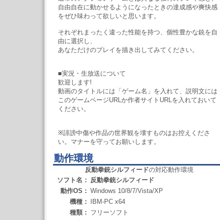
自由自在に動かせるようになったときの達成感や爽快感
をぜひ味わって欲しいと思います。
それぞれまったく違った性能を持つ、個性豊かな銃を自
由に選択し、
あなただけのプレイを描き出してみてください。
■実況・生放送について
歓迎します!
動画のタイトルには「ゲーム名」を入れて、説明文には
このゲームページURLか作者サイトURLを入れておいて
ください。
※誹謗中傷や作品の世界観を壊すものはお控えくださ
い。マナーを守ってお願いします。
動作環境
反動拳銃シルフィード
の対応動作環境
ソフト名：
反動拳銃シルフィード
動作OS：
Windows 10/8/7/Vista/XP
機種：
IBM-PC x64
種類：
フリーソフト