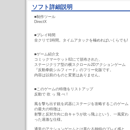
ソフト詳細説明
■制作ツール
DirectX
■プレイ時間
全クリで1時間。タイムアタックを極めればいくらでも!
■ゲーム紹介文
コミックマーケット82にて頒布された、
ステージクリア型の横スクロール2Dアクションゲーム
『反動拳銃シルフィード』のフリー化版です。
内容は以前のものと変更はありません。
■このゲームの特徴をリストアップ
反動で 吹 っ 飛 べ !
風を撃ち出す銃を武器にステージを攻略するこのゲーム
の最大の特徴は、
射撃と反対方向に自キャラが吹っ飛ぶという、一風変わ
った過激な仕様。
通常のアクションゲームとは異なる独特のプレイ感と、