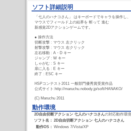
ソフト詳細説明
「七人のハナコさん」 はキーボードでキャラを操作し、
マウスでフィールド上の結界を 斬って 進む
新感覚2Dアクションゲームです。
● 操作方法
切断攻撃 : マウス 左クリック
射撃攻撃 : マウス 右クリック
左右移動 : A・D キー
ジャンプ : W キー
しゃがむ : S キー
扉に入る : E キー
終了 : ESC キー
HSPコンテスト2011 一般部門優秀賞受賞作品
公式サイト:http://maruchu.nobody.jp/soft/HANAKO/
(C) Maruchu 2011
動作環境
2D自由切断アクション 七人のハナコさん
の対応動作環
ソフト名：
2D自由切断アクション 七人のハナコさん
動作OS：
Windows 7/Vista/XP