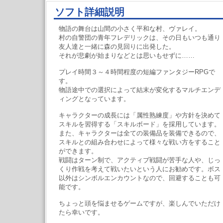
ソフト詳細説明
物語の舞台は山間の小さく平和な村、ヴァレイ。
村の自警団の青年フレデリックは、その日もいつも通り
友人達と一緒に森の見回りに出発した。
それが悲劇が始まりなどとは思いもせずに……
プレイ時間３～４時間程度の短編ファンタジーRPGで
す。
物語途中での選択によって結末が変化するマルチエンデ
ィングとなっています。
キャラクターの成長には「属性熟練度」や方針を決めて
スキルを習得する「スキルボード」を採用しています。
また、キャラクターは全ての装備品を装備できるので、
スキルとの組み合わせによって様々な戦い方をすること
ができます。
戦闘はターン制で、アクティブ戦闘が苦手な人や、じっ
くり作戦を考えて戦いたいという人にお勧めです。ボス
以外はシンボルエンカウントなので、回避することも可
能です。
ちょっと頭を悩ませるゲームですが、楽しんでいただけ
たら幸いです。