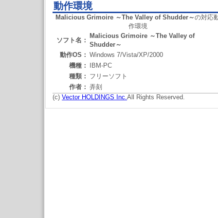
動作環境
Malicious Grimoire ～The Valley of Shudder～
の対応
作環境
Malicious Grimoire ～The Valley of
ソフト名：
Shudder～
動作OS：
Windows 7/Vista/XP/2000
機種：
IBM-PC
種類：
フリーソフト
作者：
弄刻
(c)
Vector HOLDINGS Inc.
All Rights Reserved.