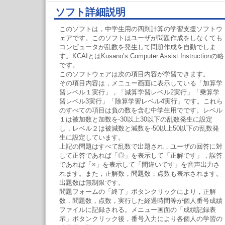
ソフト詳細説明
このソフトは，中学生用の四則計算の学習支援ソフトウ
ェアです。このソフトはユーザが問題作成をしなくても
コンピュータが乱数を発生して問題作成を自動でしま
す。KCAIとはKusano’s Computer Assist Instructionの略
です。
このソフトウェアは次の項目内容が学習できます。
その項目内容は，メニュー画面に表示している「加算学
習レベル１実行」，「減算学習レベル2実行」「乗算学
習レベル3実行」「除算学習レベル4実行」です。これら
のすべての項目は負の数を含む中学生用でです。レベル
１は被加数と加数を-30以上30以下の乱数発生に設定
し，レベル２は被減数と減数を-50以上50以下の乱数発
生に設定しています。
上記の問題はすべて乱数で出題され，ユーザの回答に対
して正答であれば「◎」を表示して「正解です」，誤答
であれば「×」を表示して「間違いです」を音声出力さ
れます。また，正解数，問題数，点数も表示されます。
出題数は無制限です。
問題フォームの「終了」ボタンクリックにより，正解
数，問題数，点数，実行した経過時間等が個人番号成績
ファイルに記録される。メニュー画面の「成績記録表
示」ボタンクリック後，番号入力により各個人の学習の