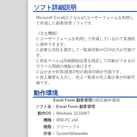
ソフト詳細説明
Microsoft Excel(エクセル)のユーザーフォームを利用し
て作成した顧客管理ソフトです。
《主な機能》
□ ユーザーフォームを利用して作成しているので直感的
に操作できます。
□ 必要な項目を選択して一覧表印刷やCSV出力が可能で
す。
□ 宛名ラベルは印刷開始位置を指定して印刷ができるの
でラベル用紙の無駄が省けます。
□ はがきや封筒(長形3号)の宛名印刷が可能です。
□ 売上履歴を入力し、売上一覧表や売上集計表が印刷可
能です。
動作環境
Excel Form 顧客管理
の対応動作環境
ソフト名：
Excel Form 顧客管理
動作OS：
Windows 11/10/8/7
機種：
IBM-PC x64
種類：
フリーソフト
作者：
SystemWatanabe