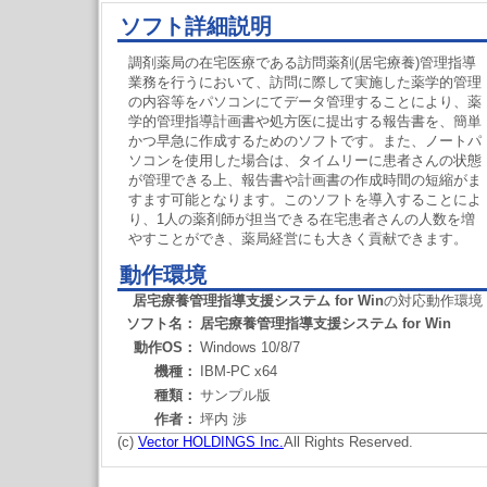
ソフト詳細説明
調剤薬局の在宅医療である訪問薬剤(居宅療養)管理指導
業務を行うにおいて、訪問に際して実施した薬学的管理
の内容等をパソコンにてデータ管理することにより、薬
学的管理指導計画書や処方医に提出する報告書を、簡単
かつ早急に作成するためのソフトです。また、ノートパ
ソコンを使用した場合は、タイムリーに患者さんの状態
が管理できる上、報告書や計画書の作成時間の短縮がま
すます可能となります。このソフトを導入することによ
り、1人の薬剤師が担当できる在宅患者さんの人数を増
やすことができ、薬局経営にも大きく貢献できます。
動作環境
居宅療養管理指導支援システム for Win
の対応動作環境
ソフト名：
居宅療養管理指導支援システム for Win
動作OS：
Windows 10/8/7
機種：
IBM-PC x64
種類：
サンプル版
作者：
坪内 渉
(c)
Vector HOLDINGS Inc.
All Rights Reserved.