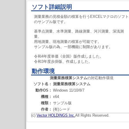
ソフト詳細説明
測量業務の見積金額の積算を行うEXCELマクロのソフト
のサンプル版です。
基準点測量、水準測量、路線測量、河川測量、深浅測
量、
用地測量、現地測量の積算が可能です。
サンプル版の為、一部機能に制限があります。
令和4年度単価《全国》版作成しました。
令和3年度歩掛版、作成しました。
動作環境
測量業務積算システム
の対応動作環境
ソフト名：
測量業務積算システム
動作OS：
Windows 11/10/8/7
機種：
x64
種類：
サンプル版
作者：
(有)シード
(c)
Vector HOLDINGS Inc.
All Rights Reserved.