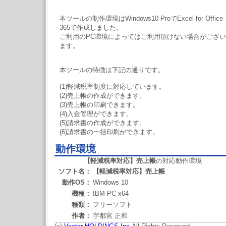
本ツールの制作環境はWindows10 ProでExcel for Office
365で作成しました。
ご利用のPC環境によってはご利用頂けない場合がござい
ます。
本ツールの特徴は下記の通りです。
(1)軽減税率制度に対応しています。
(2)売上帳の作成ができます。
(3)売上帳の印刷できます。
(4)入金管理ができます。
(5)請求書の作成ができます。
(6)請求書の一括印刷ができます。
動作環境
【軽減税率対応】売上帳
の対応動作環境
ソフト名：
【軽減税率対応】売上帳
動作OS：
Windows 10
機種：
IBM-PC x64
種類：
フリーソフト
作者：
宇都宮 正和