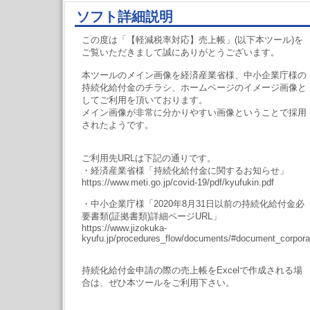
ソフト詳細説明
この度は「【軽減税率対応】売上帳」(以下本ツール)を
ご覧いただきまして誠にありがとうございます。
本ツールのメイン画像を経済産業省様、中小企業庁様の
持続化給付金のチラシ、ホームページのイメージ画像と
してご利用を頂いております。
メイン画像が非常に分かりやすい画像ということで採用
されたようです。
ご利用先URLは下記の通りです。
・経済産業省様「持続化給付金に関するお知らせ」
https://www.meti.go.jp/covid-19/pdf/kyufukin.pdf
・中小企業庁様「2020年8月31日以前の持続化給付金必
要書類(証拠書類)詳細ページURL」
https://www.jizokuka-
kyufu.jp/procedures_flow/documents/#document_corpora
持続化給付金申請の際の売上帳をExcelで作成される場
合は、ぜひ本ツールをご利用下さい。