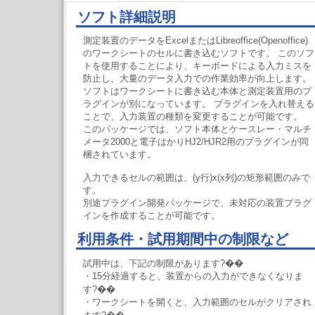
ソフト詳細説明
測定装置のデータをExcelまたはLibreoffice(Openoffice)
のワークシートのセルに書き込むソフトです。 このソフ
トを使用することにより、キーボードによる入力ミスを
防止し、大量のデータ入力での作業効率が向上します。
ソフトはワークシートに書き込む本体と測定装置用のプ
ラグインが別になっています。 プラグインを入れ替える
ことで、入力装置の種類を変更することが可能です。
このパッケージでは、ソフト本体とケースレー・マルチ
メータ2000と電子はかりHJ2/HJR2用のプラグインが同
梱されています。
入力できるセルの範囲は、(y行)x(x列)の矩形範囲のみで
す。
別途プラグイン開発パッケージで、未対応の装置プラグ
インを作成することが可能です。
利用条件・試用期間中の制限など
試用中は、下記の制限があります?��
・15分経過すると、装置からの入力ができなくなりま
す?��
・ワークシートを開くと、入力範囲のセルがクリアされ