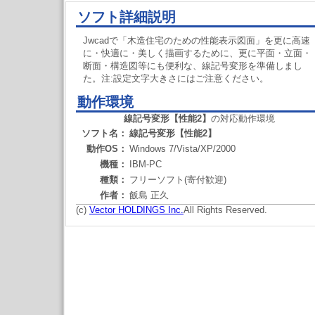
ソフト詳細説明
Jwcadで「木造住宅のための性能表示図面」を更に高速
に・快適に・美しく描画するために、更に平面・立面・
断面・構造図等にも便利な、線記号変形を準備しまし
た。注:設定文字大きさにはご注意ください。
動作環境
線記号変形【性能2】
の対応動作環境
ソフト名：
線記号変形【性能2】
動作OS：
Windows 7/Vista/XP/2000
機種：
IBM-PC
種類：
フリーソフト(寄付歓迎)
作者：
飯島 正久
(c)
Vector HOLDINGS Inc.
All Rights Reserved.