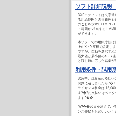
ソフト詳細説明
DXFエディットは文字通
る用紙範囲と図形範囲を
のことを示すEXTMIN・
ト範囲)に相当するLIMM
ができます。
本ソフトでの用紙寸法は原
上のX・Y座標で設定し
ですが、自動を選択すれ
最大値と最小値のX・Y
け渡し時に応じた編集が
利用条件・試用
試用中、読み込めるDXF
お気に召しましたら?�?
ライセンス料金は 15,000
す?�?お支払いはベク
ます?��
尚?��30日を越えてお
ンス登録をお願いいたし