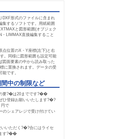
りDXF形式のファイルに含まれ
編集するソフトです。用紙範囲
EXTMAXと図形範囲(オブジェク
IN・LIMMAX直接編集すること
点位置のX・Y座標(左下)と右
ます。同様に図形範囲も設定可能
ば図面要素の中から読み取った
座標に置換されます。データの受
可能です。
期間中の制限など
の要?�は20までです?��
ぜひ登録お願いいたします?�?
 円で
ターのシェアレジで受け付けてい
使いいただく?�?合にはライセ
ます?��