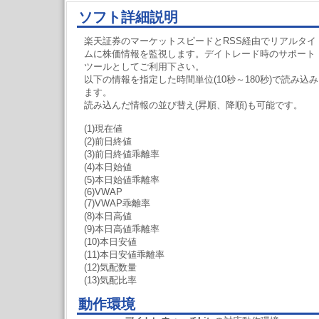
ソフト詳細説明
楽天証券のマーケットスピードとRSS経由でリアルタイ
ムに株価情報を監視します。デイトレード時のサポート
ツールとしてご利用下さい。
以下の情報を指定した時間単位(10秒～180秒)で読み込み
ます。
読み込んだ情報の並び替え(昇順、降順)も可能です。
(1)現在値
(2)前日終値
(3)前日終値乖離率
(4)本日始値
(5)本日始値乖離率
(6)VWAP
(7)VWAP乖離率
(8)本日高値
(9)本日高値乖離率
(10)本日安値
(11)本日安値乖離率
(12)気配数量
(13)気配比率
動作環境