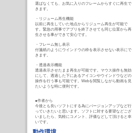
選ばなくても、お気に入りのフレームからすぐに再生で
きます。
・リジューム再生機能
以前に再生していた地点からリジューム再生が可能で
す。緊急の用事でアプリを終了させても同じ位置から再
生させる事ができて安心です。
・フレーム無し表示
付箋紙のようにウインドウの枠を表示させない表示にで
きます。
・透過表示機能
透過表示させたまま再生が可能です。マウス操作も無効
にして、透過した下にあるアイコンやウインドウなどの
操作を行う事も可能です。Webを閲覧しながら動画を見
たいような時に便利です。
●作者から
今後とも良いソフトにする為にバージョンアップなど行
っていきたいと思います。ソフトに対する要望などござ
いましたら、気軽にコメント、評価などして頂けると幸
いです。
動作環境