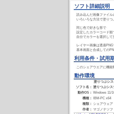
ソフト詳細説明
読み込んだ画像ファイル
いろいろな方法で塗りつ
同じ色で好きな形で
設定したカラーコード順
自分でカラーを選択して
レイヤー画像は透過PN
基本画面と合成してのP
利用条件・試用
このシェアウエアに機能
動作環境
塗りつぶシス
ソフト名：
塗りつぶシス
動作OS：
Windows 11/1
機種：
IBM-PC x64
種類：
シェアウェア
作者：
マゴノテソフ