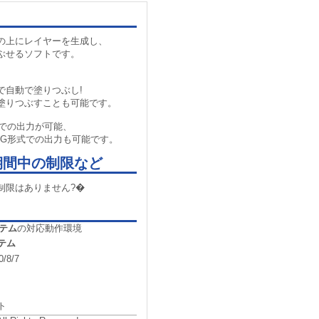
の上にレイヤーを生成し、
ぶせるソフトです。
で自動で塗りつぶし!
塗りつぶすことも可能です。
Gでの出力が可能、
NG形式での出力も可能です。
期間中の制限など
制限はありません?�
テム
の対応動作環境
テム
0/8/7
ト