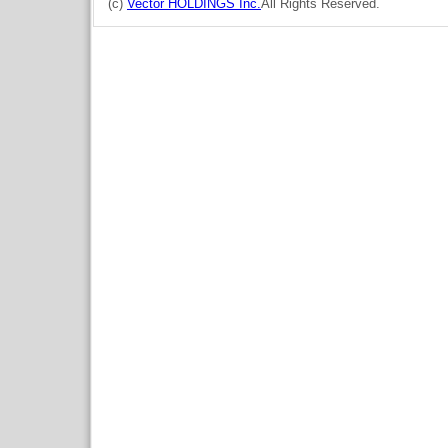
(c)
Vector HOLDINGS Inc.
All Rights Reserved.