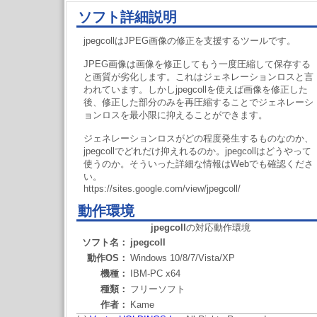
ソフト詳細説明
jpegcollはJPEG画像の修正を支援するツールです。
JPEG画像は画像を修正してもう一度圧縮して保存する
と画質が劣化します。これはジェネレーションロスと言
われています。しかしjpegcollを使えば画像を修正した
後、修正した部分のみを再圧縮することでジェネレーシ
ョンロスを最小限に抑えることができます。
ジェネレーションロスがどの程度発生するものなのか、
jpegcollでどれだけ抑えれるのか。jpegcollはどうやって
使うのか。そういった詳細な情報はWebでも確認くださ
い。
https://sites.google.com/view/jpegcoll/
動作環境
jpegcoll
の対応動作環境
ソフト名：
jpegcoll
動作OS：
Windows 10/8/7/Vista/XP
機種：
IBM-PC x64
種類：
フリーソフト
作者：
Kame