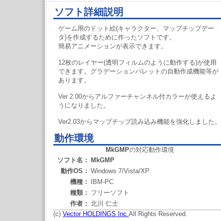
ソフト詳細説明
ゲーム用のドット絵(キャラクター、マップチップデー
タ)を作成するために作ったソフトです。
簡易アニメーションが表示できます。
12枚のレイヤー(透明フィルムのように動作する)が使用
できます。グラデーションパレットの自動作成機能等が
あります。
Ver 2.00からアルファーチャンネル付カラーが使えるよ
うになりました。
Ver2.03からマップチップ読み込み機能を強化しました。
動作環境
MkGMP
の対応動作環境
ソフト名：
MkGMP
動作OS：
Windows 7/Vista/XP
機種：
IBM-PC
種類：
フリーソフト
作者：
北川 仁士
(c)
Vector HOLDINGS Inc.
All Rights Reserved.