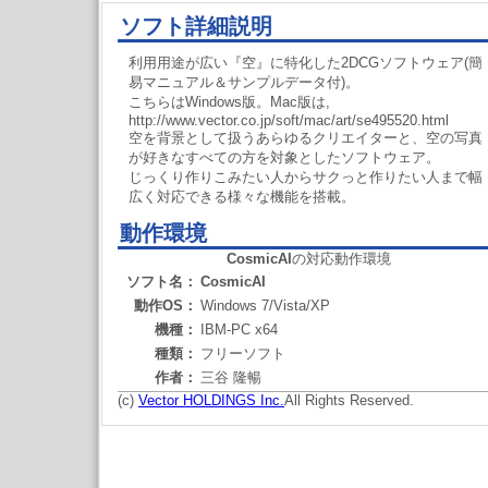
ソフト詳細説明
利用用途が広い『空』に特化した2DCGソフトウェア(簡
易マニュアル＆サンプルデータ付)。
こちらはWindows版。Mac版は,
http://www.vector.co.jp/soft/mac/art/se495520.html
空を背景として扱うあらゆるクリエイターと、空の写真
が好きなすべての方を対象としたソフトウェア。
じっくり作りこみたい人からサクっと作りたい人まで幅
広く対応できる様々な機能を搭載。
動作環境
CosmicAI
の対応動作環境
ソフト名：
CosmicAI
動作OS：
Windows 7/Vista/XP
機種：
IBM-PC x64
種類：
フリーソフト
作者：
三谷 隆暢
(c)
Vector HOLDINGS Inc.
All Rights Reserved.