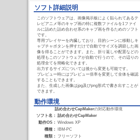
ソフト詳細説明
このソフトウェアは、画像掲示板によく貼られてあるテ
レビアニメ等のキャプ画の特に複数ファイルを1ファイ
ルに詰めた詰め合わせ系のキャプ画を作るためのソフト
です。
専用プレイヤーを内臓しており、目的シーンに移動しキ
ャプチャボタンを押すだけで自動でサイズを調節した画
像を得ることができます。また、折り返しや配置などの
処理もこのソフトウェアが自動で行うので、その辺りの
処理全てを簡略化できます。
出力するサイズについては後から変更も可能です。
プレビュー時にはプレビュー倍率を変更して全体を確認
することもできます。
また、生成した画像はjpg及びpng形式で書き出すことが
できます。
動作環境
詰め合わせCapMaker
の対応動作環境
ソフト名：
詰め合わせCapMaker
動作OS：
Windows XP
機種：
IBM-PC
種類：
フリーソフト