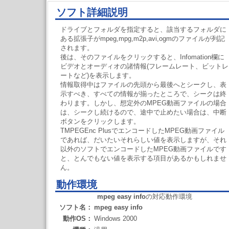
ソフト詳細説明
ドライブとフォルダを指定すると、該当するフォルダに
ある拡張子がmpeg,mpg,m2p,avi,ogmのファイルが列記
されます。
後は、そのファイルをクリックすると、Infomation欄に
ビデオとオーディオの諸情報(フレームレート、ビットレ
ートなど)を表示します。
情報取得中はファイルの先頭から最後へとシークし、表
示すべき、すべての情報が揃ったところで、シークは終
わります。しかし、想定外のMPEG動画ファイルの場合
は、シークし続けるので、途中で止めたい場合は、中断
ボタンをクリックします。
TMPEGEnc PlusでエンコードしたMPEG動画ファイル
であれば、だいたいそれらしい値を表示しますが、それ
以外のソフトでエンコードしたMPEG動画ファイルです
と、とんでもない値を表示する項目があるかもしれませ
ん。
動作環境
mpeg easy info
の対応動作環境
ソフト名：
mpeg easy info
動作OS：
Windows 2000