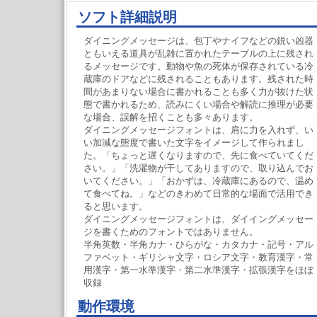
ソフト詳細説明
ダイニングメッセージは、包丁やナイフなどの鋭い凶器
ともいえる道具が乱雑に置かれたテーブルの上に残され
るメッセージです。動物や魚の死体が保存されている冷
蔵庫のドアなどに残されることもあります。残された時
間があまりない場合に書かれることも多く力が抜けた状
態で書かれるため、読みにくい場合や解読に推理が必要
な場合、誤解を招くことも多々あります。
ダイニングメッセージフォントは、肩に力を入れず、い
い加減な態度で書いた文字をイメージして作られまし
た。「ちょっと遅くなりますので、先に食べていてくだ
さい。」「洗濯物が干してありますので、取り込んでお
いてください。」「おかずは、冷蔵庫にあるので、温め
て食べてね。」などのきわめて日常的な場面で活用でき
ると思います。
ダイニングメッセージフォントは、ダイイングメッセー
ジを書くためのフォントではありません。
半角英数・半角カナ・ひらがな・カタカナ・記号・アル
ファベット・ギリシャ文字・ロシア文字・教育漢字・常
用漢字・第一水準漢字・第二水準漢字・拡張漢字をほぼ
収録
動作環境