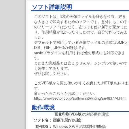
ソフト詳細説明
このソフトは、1枚の画像ファイルを好きな位置、好き
な大きさで印刷するためのソフトです。意外にもこの手
のフリーソフトは少なく、あっても使い勝手が悪かった
り、印刷精度が低かったりしたので、自分で作ってみま
した。
デフォルトで対応している画像ファイルの形式はBMPと
DIB、GIF、JPEGの4種類です。
susieプラグインを利用すれば他の形式にも対応できま
す。
まだまだ完成品とは言えませんが、シンプルで使いやす
く製作してあります。
ぜひお試しください。
このVB6版から更に使いやすく改良した.NET版もありま
す。
良かったらこちらもお試しください。
http://www.vector.co.jp/soft/winnt/writing/se483774.html
動作環境
画像印刷(VB6版)
の対応動作環境
ソフト名：
画像印刷(VB6版)
動作OS：
Windows XP/Me/2000/NT/98/95