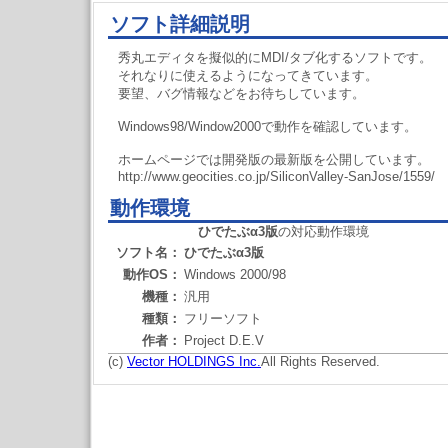
ソフト詳細説明
秀丸エディタを擬似的にMDI/タブ化するソフトです。
それなりに使えるようになってきています。
要望、バグ情報などをお待ちしています。
Windows98/Window2000で動作を確認しています。
ホームページでは開発版の最新版を公開しています。
http://www.geocities.co.jp/SiliconValley-SanJose/1559/
動作環境
ひでたぶα3版
の対応動作環境
ソフト名：
ひでたぶα3版
動作OS：
Windows 2000/98
機種：
汎用
種類：
フリーソフト
作者：
Project D.E.V
(c)
Vector HOLDINGS Inc.
All Rights Reserved.