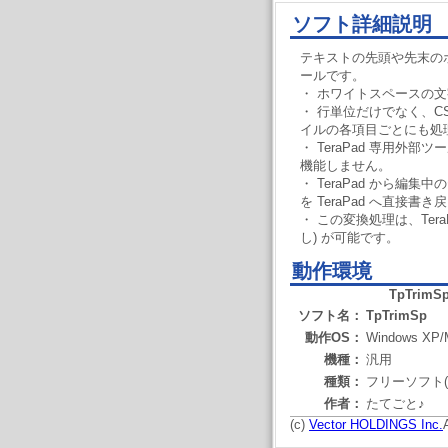
ソフト詳細説明
テキストの先頭や先末の
ールです。
・ ホワイトスペースの
・ 行単位だけでなく、CS
イルの各項目ごとにも処
・ TeraPad 専用外部ツ
機能しません。
・ TeraPad から編
を TeraPad へ直接書
・ この変換処理は、TeraP
し) が可能です。
動作環境
TpTrimS
ソフト名：
TpTrimSp
動作OS：
Windows XP/
機種：
汎用
種類：
フリーソフト(
作者：
たてごと♪
(c)
Vector HOLDINGS Inc.