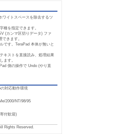
ホワイトスペースを除去するツ
文字種を指定できます。
V (カンマ区切りデータ) ファ
理できます。
ールです。TeraPad 本体が無いと
集中のテキストを直接読み、処理結果
き戻します。
ad 側の操作で Undo (やり直
p
の対応動作環境
Me/2000/NT/98/95
寄付歓迎)
All Rights Reserved.