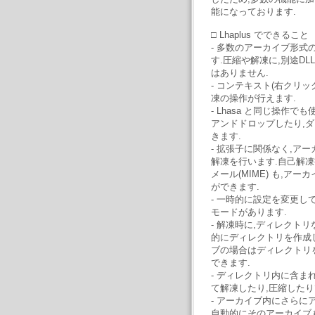
能になっております.
□ Lhaplus でできること
- 多数のアーカイブ形式
す.圧縮や解凍に,別途D
はありません.
- コンテキスト(右クリ
凍の操作が行えます.
- Lhasa と同じ操作
アンドドロップしたり,
きます.
- 拡張子に関係なく,ア
解凍を行います.自己解凍
メール(MIME) も,ア
ができます.
- 一時的に設定を変更し
モードがあります.
- 解凍時に,ディレクト
的にディレクトリを作成
ブの場合はディレクトリ
できます.
- ディレクトリ内に含ま
て解凍したり,圧縮したり
- アーカイブ内にさらに
自動的にそのアーカイブ