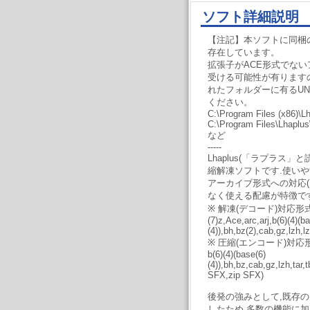
ソフト詳細説明
【注記】本ソフトに同梱のU
存在しています。
拡張子がACE形式でな
受ける可能性が有りますので
れたフォルダーに有るUNA
ください。
C:\Program Files (x86)
C:\Program Files\Lhapl
など
-----
Lhaplus(「ラプラス」
縮解凍ソフトです.使いや
アーカイブ形式への対応(
なく使える配慮が特徴です
※ 解凍(デコード)対応形
(7)z,Ace,arc,arj,b(6)(4)(b
(4)),bh,bz(2),cab,gz,lzh,
※ 圧縮(エンコード)対応
b(6)(4)(base(6)
(4)),bh,bz,cab,gz,lzh,tar,
SFX,zip SFX)
後発の強みとして,既存
したため,多数の機能に加