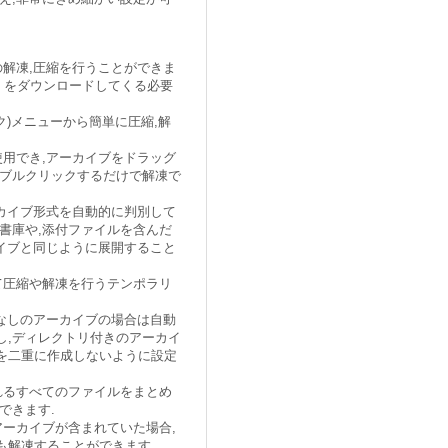
の解凍,圧縮を行うことができま
LL をダウンロードしてくる必要
ック)メニューから簡単に圧縮,解
でも使用でき,アーカイブをドラッグ
ダブルクリックするだけで解凍で
ーカイブ形式を自動的に判別して
書庫や,添付ファイルを含んだ
ーカイブと同じように展開すること
て圧縮や解凍を行うテンポラリ
リなしのアーカイブの場合は自動
し,ディレクトリ付きのアーカイ
を二重に作成しないように設定
れるすべてのファイルをまとめ
できます.
アーカイブが含まれていた場合,
も解凍することができます.