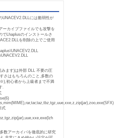
NACEV2.DLLには脆弱性が
いアーカイブファイルでも攻撃を
Lhaplusのインストールさ
CE2.DLLを削除の上でご使用
\Lhaplus\UNACEV2.DLL
us\UNACEV2.DLL
と読みます)は外部 DLL 不要の圧
すさはもちろんのこと,多数の
※),初心者から上級者まで不満
.
式
ase(6)
lzs,mim(MIME),rar,tar,taz,tbz,tgz,uue,xxe,z,zip(jar),zoo,exe(SFX)
形式
tbz,tgz,zip(jar),uue,xxe,exe(lzh
の多数アーカイバを徹底的に研究
え,非常にきめ細かい設定が可