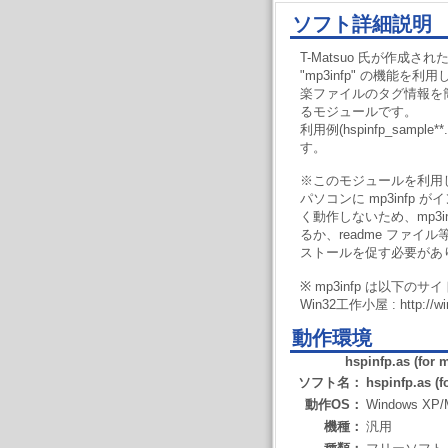
ソフト詳細説明
T-Matsuo 氏が作成
"mp3infp" の機能を
楽ファイルのタグ情報を
るモジュールです。
利用例(hspinfp_samp
す。
※このモジュールを利用
パソコンに mp3infp
く動作しないため、mp3in
るか、readme ファイル等
ストールを促す必要があ
※ mp3infp は以下
Win32工作小屋 : http://wi
動作環境
hspinfp.as (for 
ソフト名：
hspinfp.as (f
動作OS：
Windows XP/
機種：
汎用