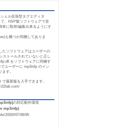
されたシェル拡張型タグエディタ
利用して、HSP製ソフトウェアで音
簡単に取得/編集出来るようにす
le**.as)も幾つか同梱してありま
したソフトウェアはユーザーの
 がインストールされていないと正し
fp.dll をソフトウェアに同梱す
でユーザーに mp3infp のイン
ります。
のサイトで最新版を入手できます。
n32lab.com/
mp3infp)
の対応動作環境
or mp3infp)
Me/2000/NT/98/95